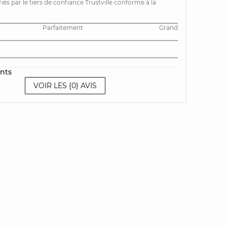
ifiés par le tiers de confiance Trustville conforme à la
Parfaitement
Grand
ents
VOIR LES {0} AVIS