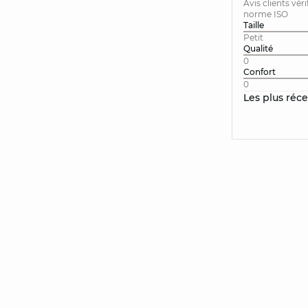
Avis clients vér
norme ISO
Taille
Petit
Qualité
0
Confort
0
Les plus réc