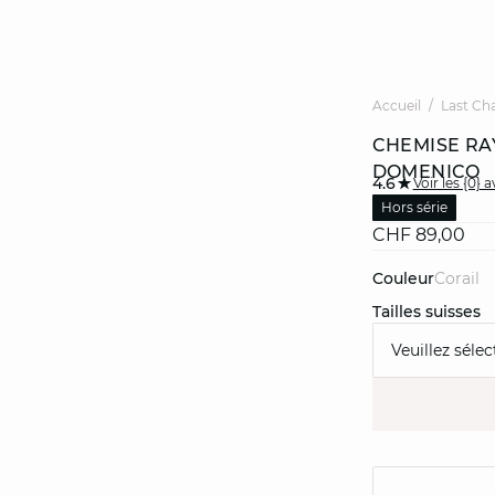
Accueil
Last Ch
CHEMISE RA
DOMENICO
4.6
Voir les {0} a
Hors série
CHF 89,00
Couleur
corail
Tailles suisses
Veuillez sélec