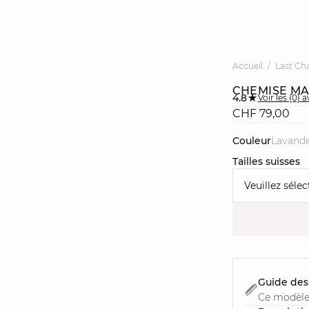
Accueil
Last Ch
CHEMISE MA
4.8
Voir les {0} a
CHF 79,00
Couleur
lavand
Tailles suisses
Veuillez sélec
Guide des 
Ce modèle