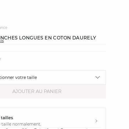
ance
NCHES LONGUES EN COTON DAURELY
vis
e
tionner votre taille
AJOUTER AU PANIER
tailles
 taille normalement.