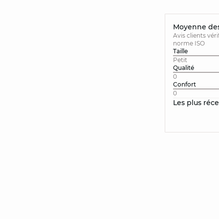
Moyenne des 
Avis clients vér
norme ISO
Taille
Petit
Qualité
0
Confort
0
Les plus réc