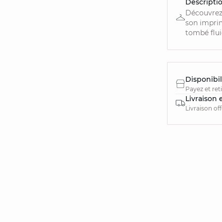
Descripti
Découvrez
son imprim
tombé fluid
Disponibil
Payez et ret
Livraison 
Livraison of