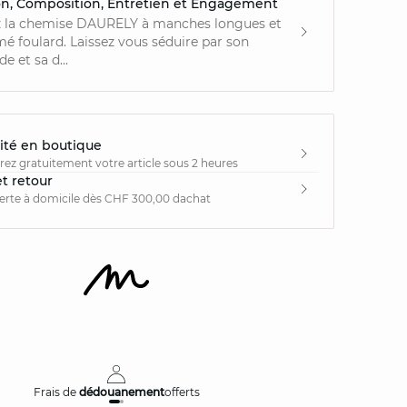
on, Composition, Entretien et Engagement
 la chemise DAURELY à manches longues et
é foulard. Laissez vous séduire par son
e et sa d...
ité en boutique
irez gratuitement votre article sous 2 heures
et retour
ferte à domicile dès CHF 300,00 dachat
Frais de
dédouanement
offerts
Livraison