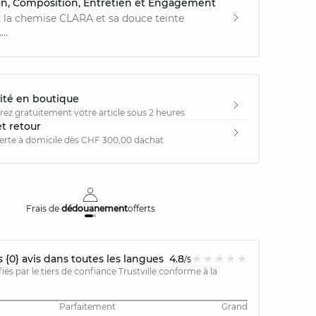
on, Composition, Entretien et Engagement
 la chemise CLARA et sa douce teinte
..
ité en boutique
irez gratuitement votre article sous 2 heures
et retour
ferte à domicile dès CHF 300,00 dachat
Frais de
dédouanement
offerts
Livraison
{0} avis dans toutes les langues
4.8
/5
ifiés par le tiers de confiance Trustville conforme à la
Parfaitement
Grand