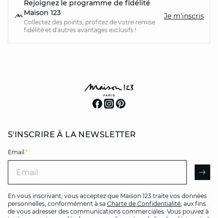
Rejoignez le programme de fidélité
Maison 123
Je m'inscris
Collectez des points, profitez de votre remise
fidélité et d'autres avantages exclusifs !
S'INSCRIRE À LA NEWSLETTER
Email
*
Email
AR
En vous inscrivant, vous acceptez que Maison 123 traite vos données
personnelles, conformément à sa
Charte de Confidentialité
, aux fins
de vous adresser des communications commerciales. Vous pouvez à