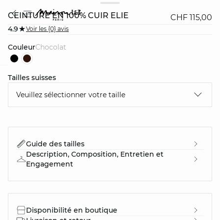
CEINTURE EN 100% CUIR ELIE
CHF 115,00
4.9
Voir les {0} avis
Couleur
chocolat
Tailles suisses
question
Veuillez sélectionner votre taille
Guide des tailles
Description, Composition, Entretien et
Engagement
Disponibilité en boutique