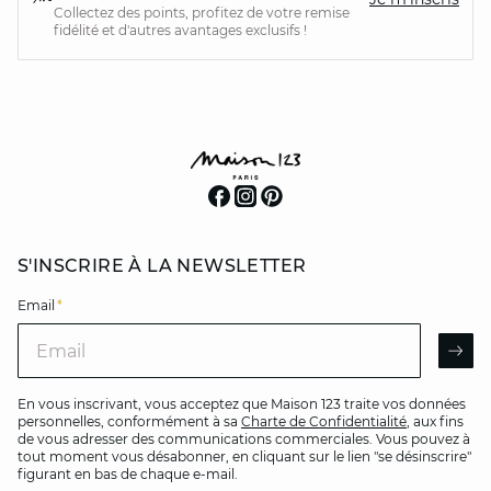
Collectez des points, profitez de votre remise
fidélité et d'autres avantages exclusifs !
S'INSCRIRE À LA NEWSLETTER
Email
*
Email
AR
En vous inscrivant, vous acceptez que Maison 123 traite vos données
personnelles, conformément à sa
Charte de Confidentialité
, aux fins
de vous adresser des communications commerciales. Vous pouvez à
tout moment vous désabonner, en cliquant sur le lien "se désinscrire"
figurant en bas de chaque e-mail.