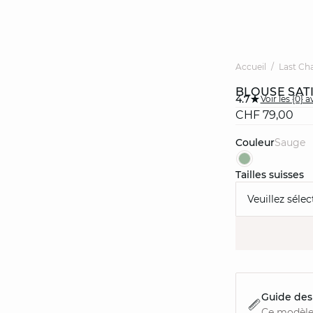
Accueil
Last Ch
BLOUSE SAT
4.7
Voir les {0} a
CHF 79,00
Couleur
sauge
Tailles suisses
Veuillez sélec
Guide des 
Ce modèle