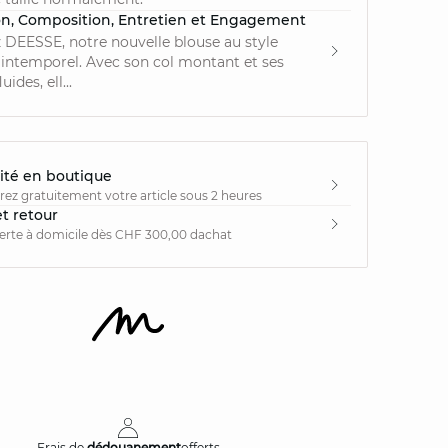
on, Composition, Entretien et Engagement
DEESSE, notre nouvelle blouse au style
 intemporel. Avec son col montant et ses
ides, ell...
ité en boutique
irez gratuitement votre article sous 2 heures
et retour
ferte à domicile dès CHF 300,00 dachat
Frais de
dédouanement
offerts
Livraison