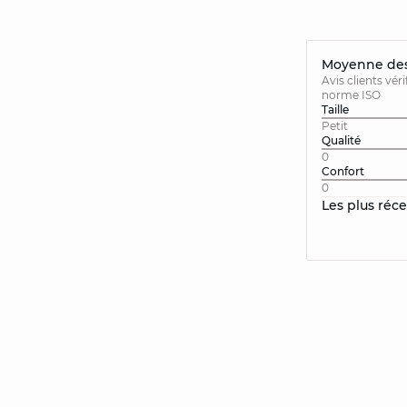
Moyenne des 
Avis clients vér
norme ISO
Taille
Petit
Qualité
0
Confort
0
Les plus réc