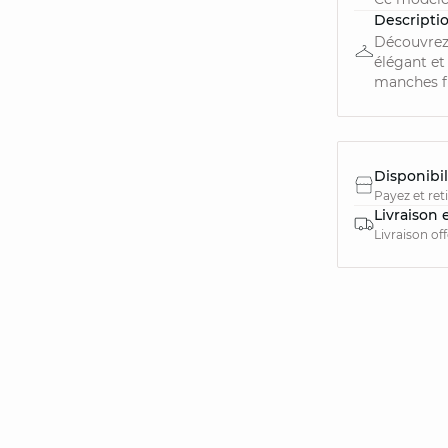
Descripti
Découvrez 
élégant et
manches flu
Disponibil
Payez et ret
Livraison 
Livraison of