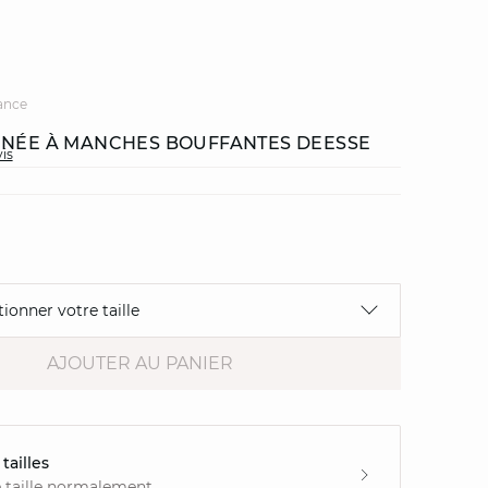
ance
INÉE À MANCHES BOUFFANTES DEESSE
vis
tionner votre taille
AJOUTER AU PANIER
tailles
 taille normalement.