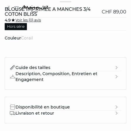
BLOUSE IMPRIMÉE À MANCHES 3/4
CHF 89,00
COTON BLISS
4.9
Voir les {0} avis
Hors série
Couleur
corail
question
Guide des tailles
Description, Composition, Entretien et
Engagement
Disponibilité en boutique
Livraison et retour