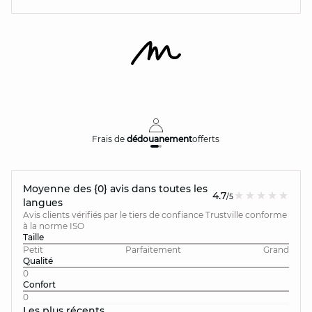
Frais de
dédouanement
offerts
Moyenne des {0} avis dans toutes les
4.7
/5
langues
Avis clients vérifiés par le tiers de confiance Trustville conforme
à la norme ISO
Taille
Petit
Parfaitement
Grand
Qualité
0
Confort
0
Les plus récents