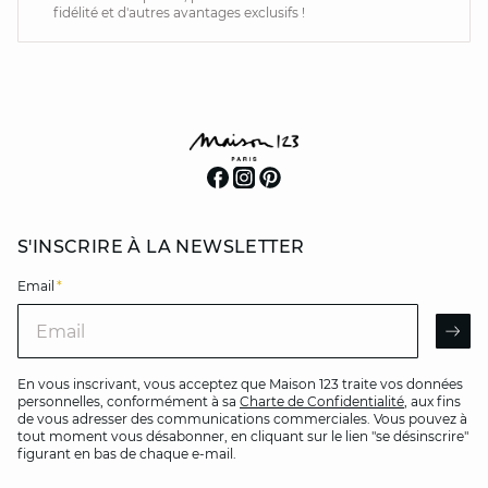
fidélité et d'autres avantages exclusifs !
S'INSCRIRE À LA NEWSLETTER
Email
*
Email
AR
En vous inscrivant, vous acceptez que Maison 123 traite vos données
personnelles, conformément à sa
Charte de Confidentialité
, aux fins
de vous adresser des communications commerciales. Vous pouvez à
tout moment vous désabonner, en cliquant sur le lien "se désinscrire"
figurant en bas de chaque e-mail.