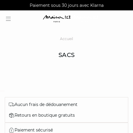
AGUA : Découvrez notre nouvelle collection
Livraisons et retours gratuits en boutique
Paiement sous 30 jours avec Klarna
Accueil
SACS
question
Aucun frais de dédouanement
Retours en boutique gratuits
Paiement sécurisé