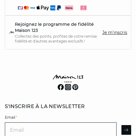
Rejoignez le programme de fidélité
Maison 123
Je m'inscris
Collectez des points, profitez de votre remise
fidélité et d'autres avantages exclusifs !
S'INSCRIRE À LA NEWSLETTER
Email
*
Email
AR