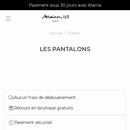
AGUA : Découvrez notre nouvelle collection
Livraisons et retours gratuits en boutique
Paiement sous 30 jours avec Klarna
Accueil
Fusion
LES PANTALONS
Aucun frais de dédouanement
question
Retours en boutique gratuits
Paiement sécurisé