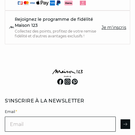
Rejoignez le programme de fidélité
Maison 123
Je m'inscris
Collectez des points, profitez de votre remise
fidélité et d'autres avantages exclusifs !
S'INSCRIRE À LA NEWSLETTER
Email
*
Email
AR