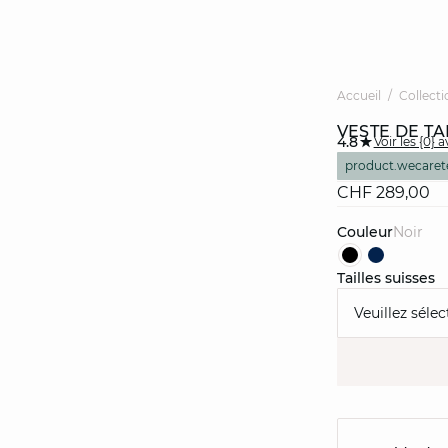
Accueil
Collecti
VESTE DE TA
4.8
Voir les {0} a
product.wecaret
CHF 289,00
Couleur
noir
Tailles suisses
Veuillez sélec