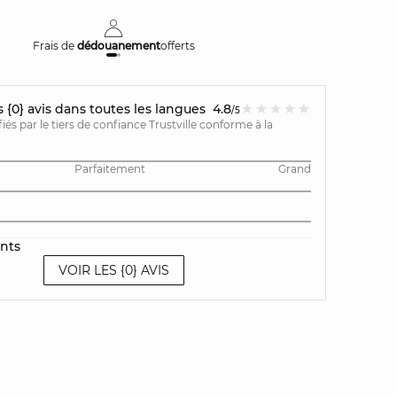
Frais de
dédouanement
offerts
Livraison
{0} avis dans toutes les langues
4.8
/5
ifiés par le tiers de confiance Trustville conforme à la
Parfaitement
Grand
ents
VOIR LES {0} AVIS