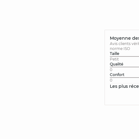
Moyenne des 
Avis clients vér
norme ISO
Taille
Petit
Qualité
0
Confort
0
Les plus réc