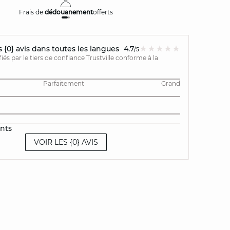
Frais de
dédouanement
offerts
Livraison
{0} avis dans toutes les langues
4.7
/5
ifiés par le tiers de confiance Trustville conforme à la
Parfaitement
Grand
ents
VOIR LES {0} AVIS