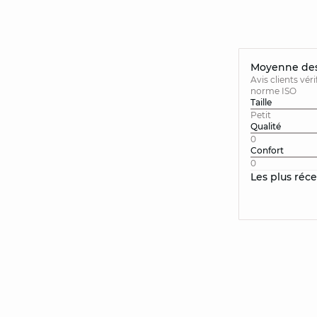
Moyenne des 
Avis clients vér
norme ISO
Taille
Petit
Qualité
0
Confort
0
Les plus réc