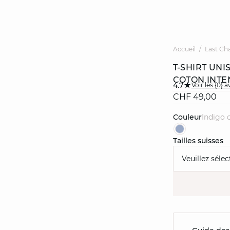
Accueil
Last Ch
T-SHIRT UN
COTON INTE
4.7
Voir les {0} a
CHF 49,00
Couleur
indigo c
Tailles suisses
Veuillez sélec