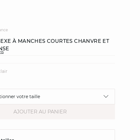
ance
ISEXE À MANCHES COURTES CHANVRE ET
NSE
vis
lair
tionner votre taille
AJOUTER AU PANIER