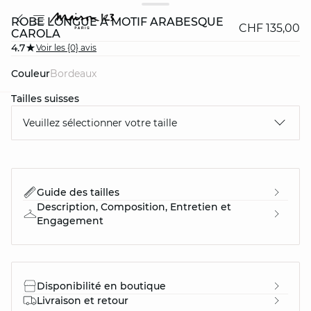
ROBE LONGUE À MOTIF ARABESQUE
CHF 135,00
CAROLA
4.7
Voir les {0} avis
Couleur
bordeaux
Tailles suisses
question
Veuillez sélectionner votre taille
Guide des tailles
Description, Composition, Entretien et
Engagement
Disponibilité en boutique
Livraison et retour