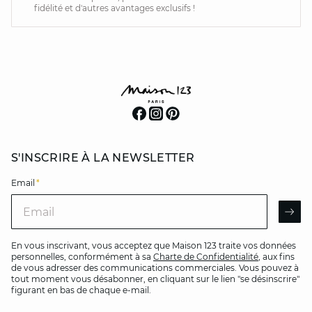
fidélité et d'autres avantages exclusifs !
S'INSCRIRE À LA NEWSLETTER
Email
*
Email
AR
En vous inscrivant, vous acceptez que Maison 123 traite vos données
personnelles, conformément à sa
Charte de Confidentialité
, aux fins
de vous adresser des communications commerciales. Vous pouvez à
tout moment vous désabonner, en cliquant sur le lien "se désinscrire"
figurant en bas de chaque e-mail.