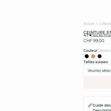
Accueil
Collecti
CEINTURE EN
4.7
Voir les {0} a
CHF 99,00
Couleur
camel c
Tailles suisses
Veuillez sélec
Guide des 
Descripti