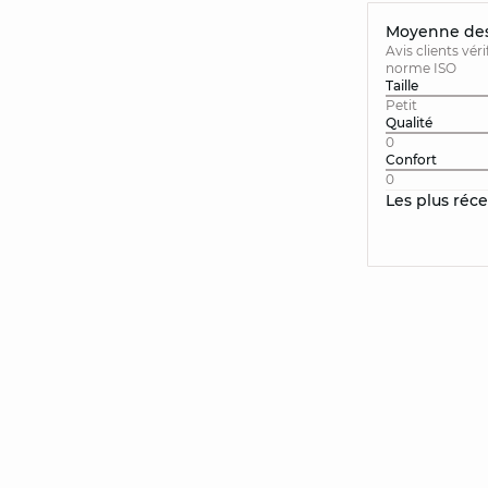
Moyenne des 
Avis clients vér
norme ISO
Taille
Petit
Qualité
0
Confort
0
Les plus réc