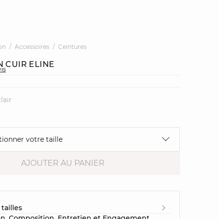
on
Accessoires
Ceintures
 CUIR ELINE
vis
lair
tionner votre taille
AJOUTER AU PANIER
tailles
on, Composition, Entretien et Engagement