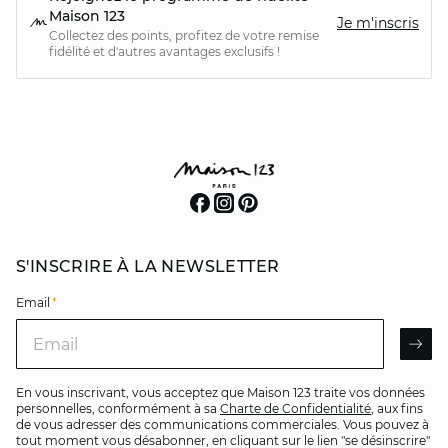
Maison 123
Je m'inscris
Collectez des points, profitez de votre remise
fidélité et d'autres avantages exclusifs !
S'INSCRIRE À LA NEWSLETTER
Email
*
Email
AR
En vous inscrivant, vous acceptez que Maison 123 traite vos données
personnelles, conformément à sa
Charte de Confidentialité
, aux fins
de vous adresser des communications commerciales. Vous pouvez à
tout moment vous désabonner, en cliquant sur le lien "se désinscrire"