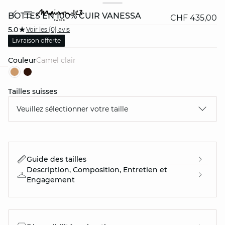
BOTTES EN 100% CUIR VANESSA
CHF 435,00
5.0
Voir les {0} avis
Livraison offerte
Couleur
camel clair
question
Tailles suisses
Veuillez sélectionner votre taille
Guide des tailles
Description, Composition, Entretien et
Engagement