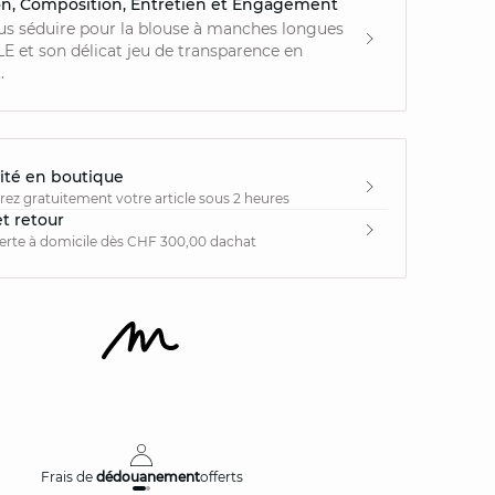
on, Composition, Entretien et Engagement
us séduire pour la blouse à manches longues
et son délicat jeu de transparence en
.
ité en boutique
irez gratuitement votre article sous 2 heures
et retour
ferte à domicile dès CHF 300,00 dachat
Frais de
dédouanement
offerts
Livraison