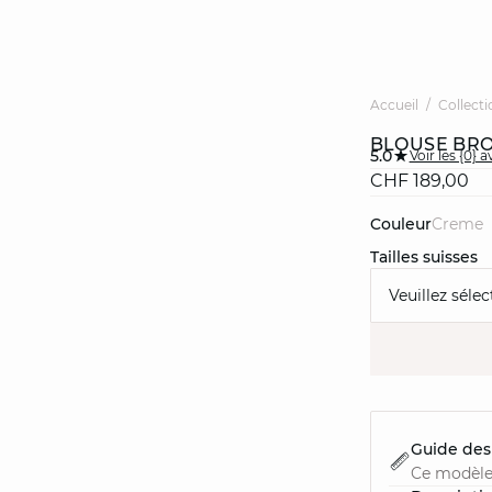
Accueil
Collecti
BLOUSE BR
5.0
Voir les {0} a
CHF 189,00
Couleur
creme
Tailles suisses
Veuillez sélec
Guide des 
Ce modèle