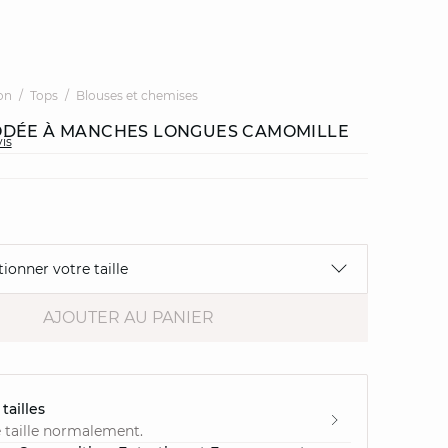
on
Tops
Blouses et chemises
ODÉE À MANCHES LONGUES CAMOMILLE
vis
tionner votre taille
AJOUTER AU PANIER
tailles
 taille normalement.