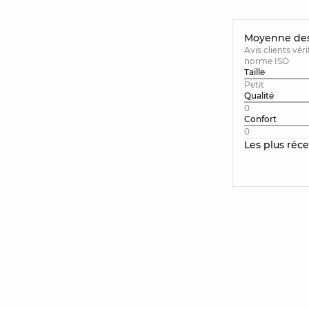
Moyenne des 
Avis clients vér
norme ISO
Taille
Petit
Qualité
0
Confort
0
Les plus réc