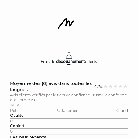
Frais de
dédouanement
offerts
Moyenne des {0} avis dans toutes les
4.7
/5
langues
Avis clients vérifiés par le tiers de confiance Trustville conforme
à la norme ISO
Taille
Petit
Parfaitement
Grand
Qualité
0
Confort
0
Les plus récents