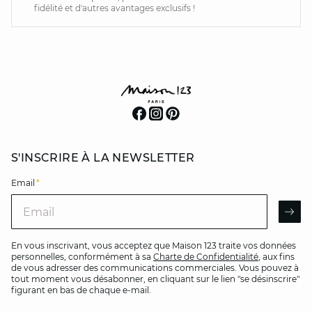
fidélité et d'autres avantages exclusifs !
S'INSCRIRE À LA NEWSLETTER
Email
*
Email
AR
En vous inscrivant, vous acceptez que Maison 123 traite vos données
personnelles, conformément à sa
Charte de Confidentialité
, aux fins
de vous adresser des communications commerciales. Vous pouvez à
tout moment vous désabonner, en cliquant sur le lien "se désinscrire"
figurant en bas de chaque e-mail.