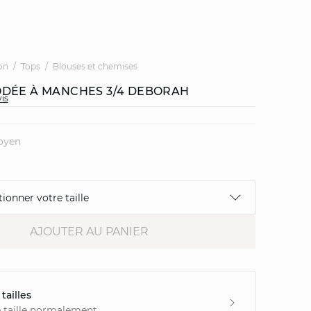
on
Tops
Blouses et chemises
DÉE À MANCHES 3/4 DEBORAH
vis
oyen
tionner votre taille
AJOUTER AU PANIER
tailles
 taille normalement.