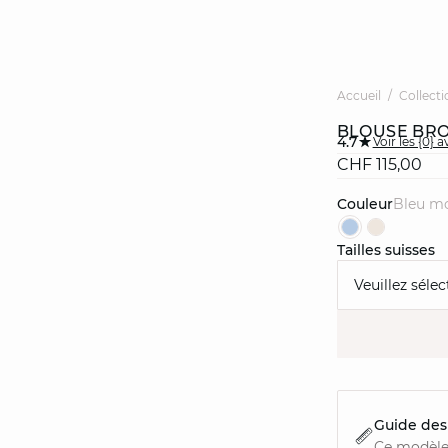
Accueil
Collecti
BLOUSE BRO
4.7
Voir les {0} a
CHF 115,00
Couleur
bleu m
Tailles suisses
Veuillez sélec
Guide des 
Ce modèle