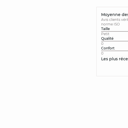
Moyenne des 
Avis clients vér
norme ISO
Taille
Petit
Qualité
0
Confort
0
Les plus réc