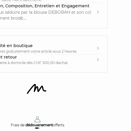
on, Composition, Entretien et Engagement
us séduire par la blouse DEBORAH et son col
ment brodé....
ité en boutique
irez gratuitement votre article sous 2 heures
et retour
ferte à domicile dès CHF 300,00 dachat
Frais de
dédouanement
offerts
Livraison