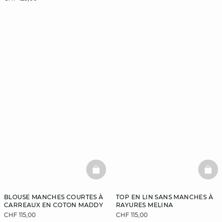
BASKETFULL
BAS
BLOUSE MANCHES COURTES À
TOP EN LIN SANS MANCHES À
CARREAUX EN COTON MADDY
RAYURES MELINA
CHF 115,00
CHF 115,00