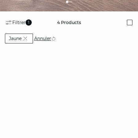
Filtrer
4
Products
1
i
Currently Refined by Couleur: Jaune
Annuler
Jaune