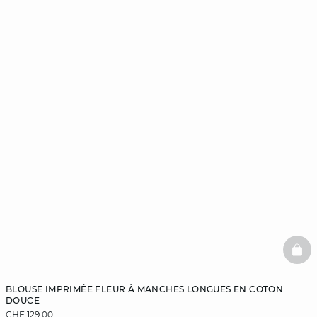
BAS
BLOUSE IMPRIMÉE FLEUR À MANCHES LONGUES EN COTON
DOUCE
CHF 129,00